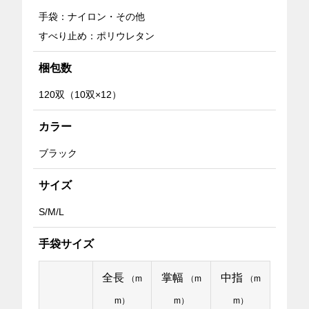
手袋：ナイロン・その他
すべり止め：ポリウレタン
梱包数
120双（10双×12）
カラー
ブラック
サイズ
S/M/L
手袋サイズ
全長
掌幅
中指
（m
（m
（m
m）
m）
m）